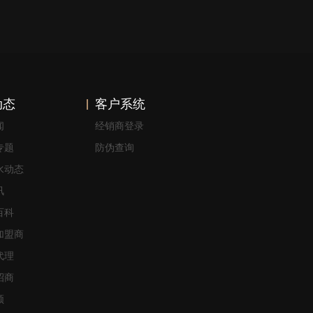
动态
客户系统
闻
经销商登录
专题
防伪查询
水动态
讯
百科
加盟商
代理
招商
频