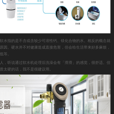
软水指的是不含或含较少可溶性钙、镁化合物的水。相反的概念就
原因。硬水并不对健康造成直接危害，但会给生活带来好多麻烦，
低等。
人，听说通过软水机处理后洗澡会有「滑滑」的感觉，很舒适。但
质太硬的话，我不是很建议用。