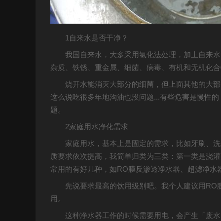
1自来水是否干净？
我国自来水，大多采用氯化法处理，加上自来水
杂质、铁锈、重金属、细菌、病毒、有机和无机化合
烧开水能消灭大部分的细菌，但上面其他的大部
这么说吃很多年地沟油也没问题...有些危害是慢性
题。
2家庭用水净化需求
家庭用水，基本上是固定的需求，比如牙刷、洗
质要求依次提高，我简单归类为三类：第一类是浇灌
常用的有好几种，如RO膜反渗透净水器、超滤净水
先说要求最高的饮用级别吧。我个人建议用RO
用。
这种净水器工作的时候需要用电，会产生「废水