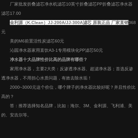
厂家批发折叠滤芯净水机滤芯10英寸折叠滤芯PP折叠滤芯净水器
滤芯17.00
金利源（K.Clean）JJ-200A/JJ-300A滤芯 原装正品 厂家直销
368
元
美的M6前置活性炭滤芯60元
沁园净水器家用直饮A3-1专用模块化PP滤芯50元
净水器十大品牌
性价比高的品牌有哪些？
家用净水器，主要2大类：反渗透净水器、超滤净水器；首选反渗
透净水器，不用担心水质问题，有效去除水垢！
2000~3000元这个价位，哪个牌子的净水器比较好呢？并且性价比
高的？
答：推荐选择知名品牌，比如：海尔、3M、金利源、飞利浦、美
的、安吉尔等。