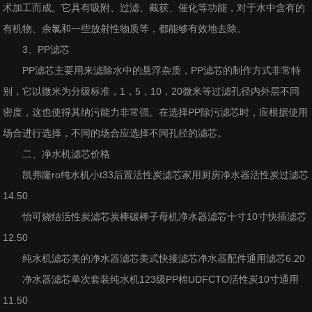
术加工而成。它具有吸附、过滤、截获、催化等功能，对于水中含有的
有机物、余氯和一些放射性物质等，都能够有效地去除。
3、PP滤芯
PP滤芯主要用来滤除水中的悬浮杂质，PP滤芯的制作方式非常特
别，它以微米为分级标准，1，5，10，20微米等过滤孔径内外层不同
密度，这也使得其纳污能力非常强。在选择PP除污滤芯时，应根据使用
场合进行选择，不同的场合应选择不同孔径的滤芯。
二、净水机滤芯价格
凯弗隆ro纯水机小t33后置活性炭滤芯家用厨房净水器活性炭过滤芯
14.50
怡可烧结活性炭滤芯炭棒碳棒子母机净水器滤芯十寸10寸快插滤芯
12.50
纯水机滤芯美的净水器滤芯美式快接滤芯净水器配件通用滤芯6.20
净水器滤芯单次套装纯水机123级PP棉UDFCTO活性炭10寸通用
11.50