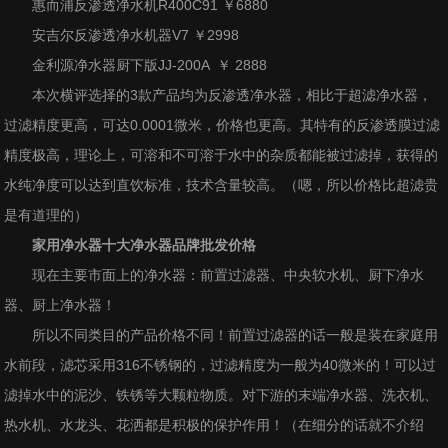
惠而浦反渗透净水机R400C91 ￥6880
安吉尔反渗透净水机器V7 ￥2998
金利源净水器厨下版JJ-200A ￥ 2888
本次横评选择的3款产品均为反渗透净水器，相比于超滤净水器，
过滤精度更高，可达0.0001微米，价格也更高。其特有的反渗透膜过滤
精度极高，理论上，可溶和不可溶于水中的杂质都能被过滤掉，获得的
水纯净度可以达到直饮标准，技术含量较高。（嗯，所以价格比超滤贵
是有道理的）
家用
净水器十大净水器品牌
批发价格
现在主要市面上的净水器：前置过滤器、中央软水机、厨下净水
器、厨上净水器！
所以不同类目的产品价格不同！前置过滤器的话一般是装在家庭用
水前段，滤芯采用316不锈钢的，过滤精度为一般为40微米的！可以过
滤掉水中的泥沙、铁锈等大颗粒物质。对下游的末端净水器、洗衣机、
热水机、水龙头、花洒都是积极的保护作用！（在细分的话就不介绍