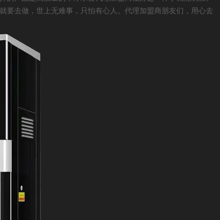
就要去做，世上无难事，只怕有心人。代理加盟商朋友们，用心去