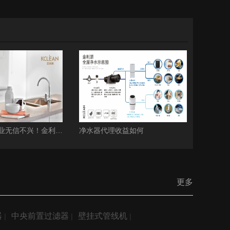
人无信不立，业无信不兴！金利源荣获企业AAA级信用证书
净水器代理收益如何
更多
器
中央前置过滤器
壁挂式管线机
|
|
|