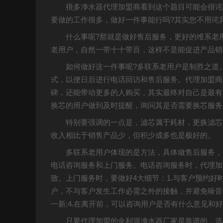
很多净水器代理加盟商看到这个题目可能会很诧
要做的工作很多，做好一件事能行吗?其实您不用诧
什么事呢?那就是做好售后服务，更好的维系老
老用户，自然一带十十带百，这样不是能促进产品销
如何做好这一件事呢?多联系老用户是制胜之道
式，以便日后进行电话回访和售后服务。代理加盟商
碑，还能带动更多的人购买，其实最终对自己是最有
换芯的用户做到及时提醒，询问其是否需要换芯服务
特别要强调的一点是，滤芯属于耗材，更换滤芯
收入相比于销售产品少，但积少成多也是极好的。
多联系老用户体现的是方法，具体做售后服务，
电话咨询服务和上门服务。电话咨询服务时，代理加
致。上门服务时，要做好4大细节：1.与客户预约好
户，不与客户发生工作必需之外的接触，并避免噪音
一新;4.在离开前，可以咨询用户是否有什么意见和
只要代理加盟的金利源净水器厂家是靠谱的，选