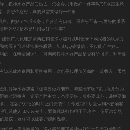
异，把净水器产品卖出去，怎么会只用做好一件事呢?净水器生意
异，要想生意好，真的只需要做好一件事。
用户。做好了售后服务，自然会有口碑，用户纷至沓来;更好的维系
售吗?您说是不是只用做好一件事?
。建议广大代理加盟商在销售净水器时及时记录下购买者的联系方
和购买者可以经常保持联系，加其QQ或微信，不仅能产生好口
利的。在电话回访时，可询问其净水器产品是否有所损坏，对需要
。
有滤芯成本费用和更换费用，这也是代理加盟商的一笔收入，虽然
金利源净水器加盟商还需要做好细节。哪些细节呢?售后服务分为
盟商对消费者一定要言辞中肯，态度要好，服务要诚心，讲解要细
时间，在客户方便的时间上门安装;2.工作过程中尽量做到不影响客
吵到其他人;3.安装完毕，要将现场打扫得干干净净，使厨房焕然
好的建议，这样可以让客户感到温馨。
择的产品是高质量的，净水器代理加盟商做好这一件事就能制胜。